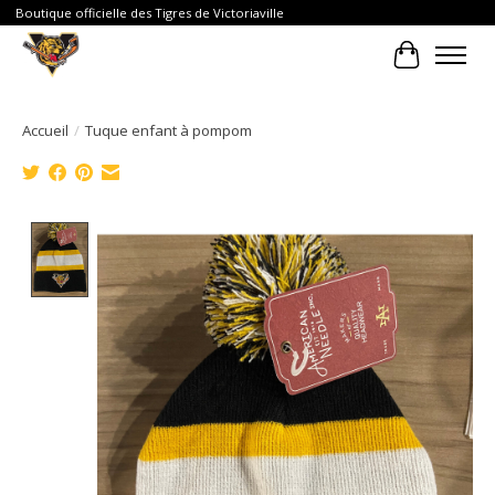
Boutique officielle des Tigres de Victoriaville
Panier
Accueil
/
Tuque enfant à pompom
Product image slideshow Items