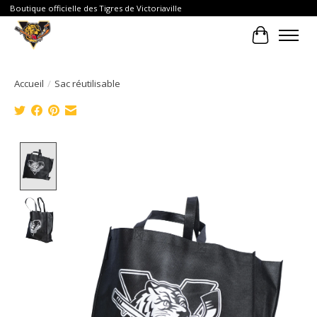
Boutique officielle des Tigres de Victoriaville
Panier
Accueil
/
Sac réutilisable
Product image slideshow Items