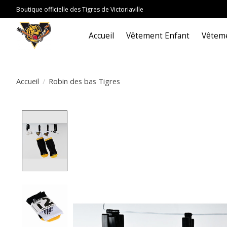
Boutique officielle des Tigres de Victoriaville
Accueil
Vêtement Enfant
Vêteme
Accueil
/
Robin des bas Tigres
Product image slideshow Items