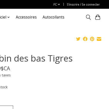
FC
S’inscrire / Se connecter
ciel
Accessoires
Autocollants
bin des bas Tigres
9$CA
s taxes
stock