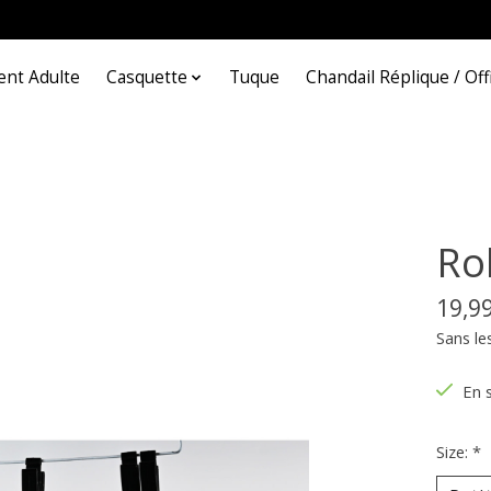
nt Adulte
Casquette
Tuque
Chandail Réplique / Offi
Ro
19,9
Sans le
En 
Size:
*