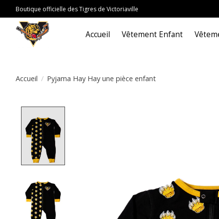
Boutique officielle des Tigres de Victoriaville
Accueil
Vêtement Enfant
Vêteme
Accueil
/
Pyjama Hay Hay une pièce enfant
Product image slideshow Items