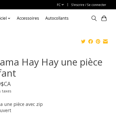
FC
S’inscrire / Se connecter
ciel
Accessoires
Autocollants
jama Hay Hay une pièce
fant
9$CA
s taxes
a une pièce avec zip
ouvert