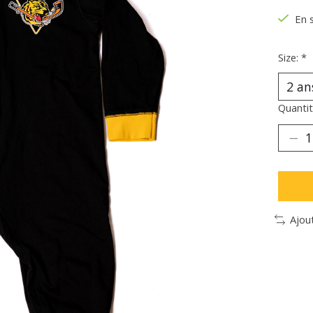
En 
Size:
*
Quantit
Ajou