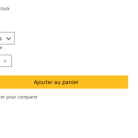
stock
é :
Ajouter au panier
ter pour comparer