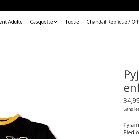
nt Adulte
Casquette
Tuque
Chandail Réplique / Offi
Py
en
34,9
Sans le
Pyjam
Pied 