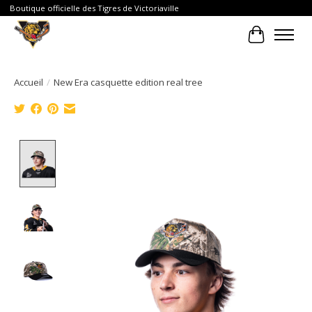
Boutique officielle des Tigres de Victoriaville
Panier
Accueil
/
New Era casquette edition real tree
Product image slideshow Items