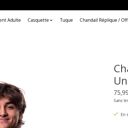
nt Adulte
Casquette
Tuque
Chandail Réplique / Offi
Ch
Un
75,9
Sans le
En 