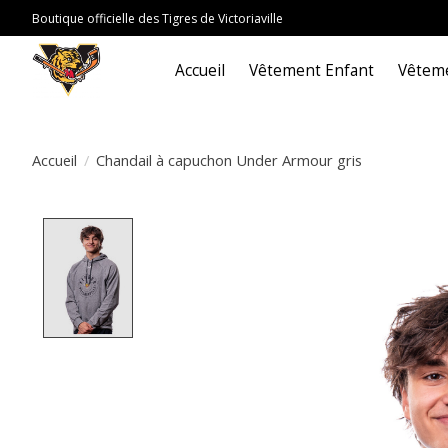
Boutique officielle des Tigres de Victoriaville
Accueil
Vêtement Enfant
Vêteme
Accueil
/
Chandail à capuchon Under Armour gris
Product image slideshow Items