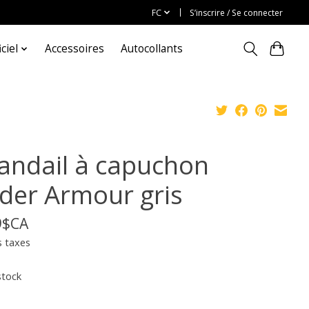
FC
S’inscrire / Se connecter
ciel
Accessoires
Autocollants
andail à capuchon
der Armour gris
9$CA
s taxes
stock