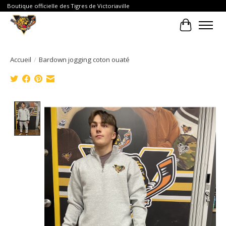
Boutique officielle des Tigres de Victoriaville
Panier
Accueil
/
Bardown jogging coton ouaté
Product image slideshow Items