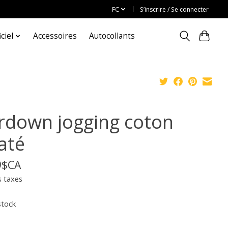
FC
S’inscrire / Se connecter
ciel
Accessoires
Autocollants
rdown jogging coton
até
9$CA
s taxes
stock