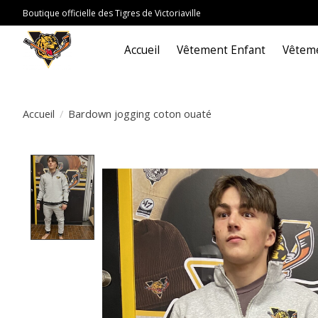
Boutique officielle des Tigres de Victoriaville
Accueil
Vêtement Enfant
Vêteme
Accueil
/
Bardown jogging coton ouaté
Product image slideshow Items