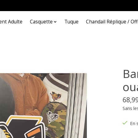
nt Adulte
Casquette
Tuque
Chandail Réplique / Offi
Ba
ou
68,9
Sans le
En 