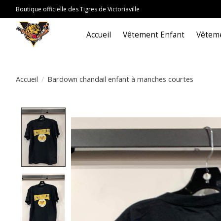
Boutique officielle des Tigres de Victoriaville
Accueil
Vêtement Enfant
Vêteme
Accueil
/
Bardown chandail enfant à manches courtes
Product image slideshow Items