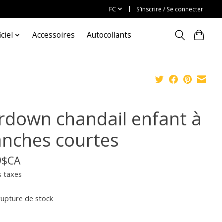
FC
S’inscrire / Se connecter
ciel
Accessoires
Autocollants
rdown chandail enfant à
nches courtes
9$CA
s taxes
rupture de stock