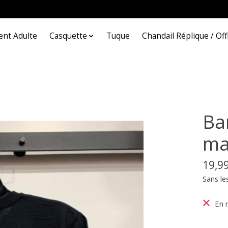
nt Adulte
Casquette
Tuque
Chandail Réplique / Offi
Ba
ma
19,9
Sans le
En 