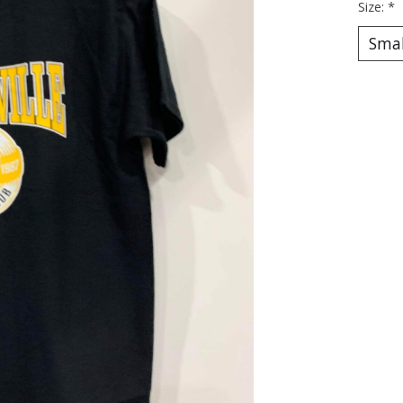
Size:
*