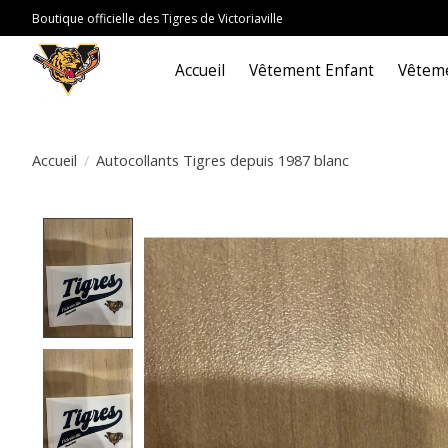
Boutique officielle des Tigres de Victoriaville
Accueil
Vêtement Enfant
Vêteme
Accueil
/
Autocollants Tigres depuis 1987 blanc
Product image slideshow Items