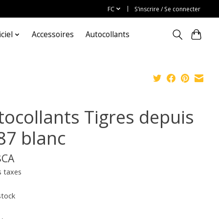
FC
S’inscrire / Se connecter
ciel
Accessoires
Autocollants
tocollants Tigres depuis
87 blanc
$CA
s taxes
stock