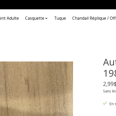
nt Adulte
Casquette
Tuque
Chandail Réplique / Offi
Au
19
2,99
Sans le
En 